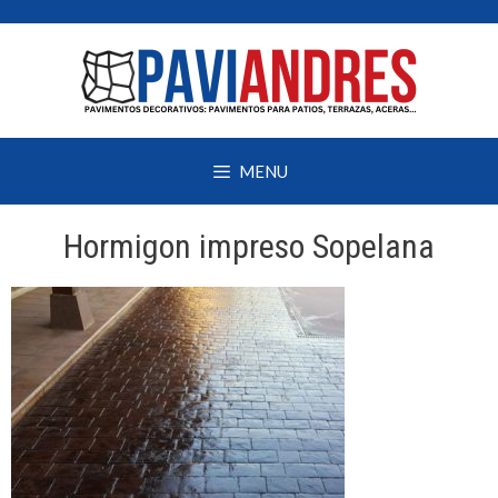
Saltar
al
contenido
MENU
Hormigon impreso Sopelana