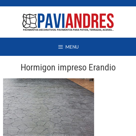
Saltar
al
contenido
MENU
Hormigon impreso Erandio