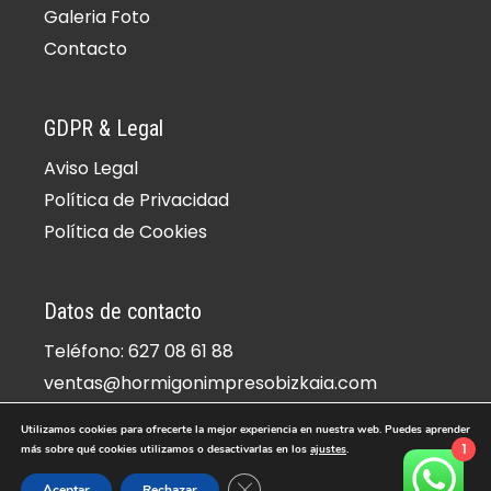
Galeria Foto
Contacto
GDPR & Legal
Aviso Legal
Política de Privacidad
Política de Cookies
Datos de contacto
Teléfono: 627 08 61 88
ventas@hormigonimpresobizkaia.com
Dirección: Zamudio, 48170, Vizcaya
Utilizamos cookies para ofrecerte la mejor experiencia en nuestra web. Puedes aprender
1
más sobre qué cookies utilizamos o desactivarlas en los
ajustes
.
© Copyright 2026 -
Hormigon Impreso Bizkaia | Hormigon
Cerrar el banner de cookies RGPD
Aceptar
Rechazar