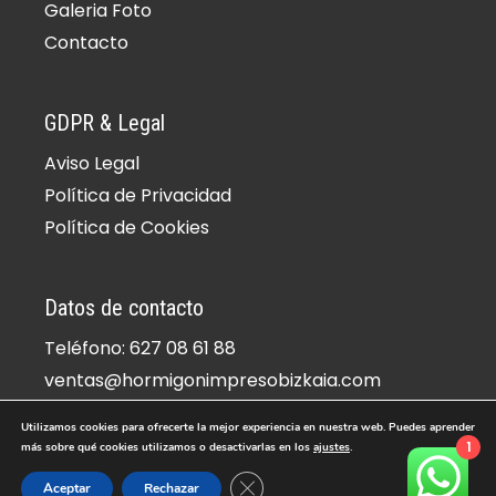
Galeria Foto
Contacto
GDPR & Legal
Aviso Legal
Política de Privacidad
Política de Cookies
Datos de contacto
Teléfono: 627 08 61 88
ventas@hormigonimpresobizkaia.com
Dirección: Zamudio, 48170, Vizcaya
Utilizamos cookies para ofrecerte la mejor experiencia en nuestra web. Puedes aprender
1
más sobre qué cookies utilizamos o desactivarlas en los
ajustes
.
© Copyright 2026 -
Hormigon Impreso Bizkaia | Hormigon
Cerrar el banner de cookies RGPD
Aceptar
Rechazar