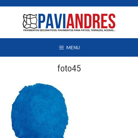
Saltar
al
contenido
MENU
foto45